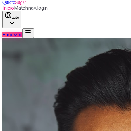
Quiero
Sugar
Inicio
Match
nav.login
auto
Empezar