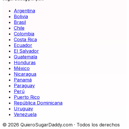
Argentina
Bolivia
Brasil
Chile
Colombia
Costa Rica
Ecuador
El Salvador
Guatemala
Honduras
México
Nicaragua
Panamá
Paraguay
Perú
Puerto Rico
República Dominicana
Uruguay
Venezuela
©
2026
QuieroSugarDaddy.com ·
Todos los derechos