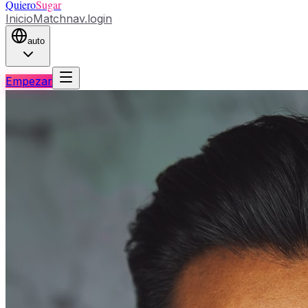
Quiero
Sugar
Inicio
Match
nav.login
auto
Empezar