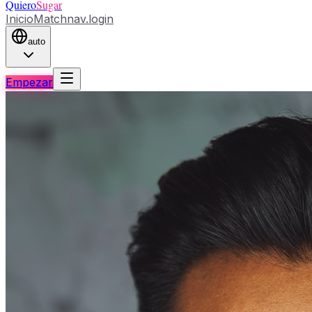
Quiero
Sugar
Inicio
Match
nav.login
auto
Empezar