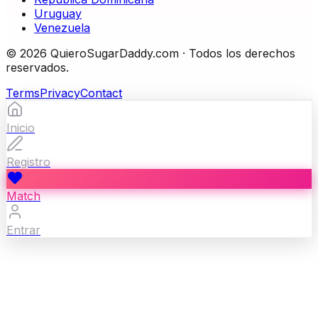
Uruguay
Venezuela
©
2026
QuieroSugarDaddy.com ·
Todos los derechos
reservados.
Terms
Privacy
Contact
Inicio
Registro
Match
Entrar