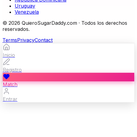
Uruguay
Venezuela
©
2026
QuieroSugarDaddy.com ·
Todos los derechos
reservados.
Terms
Privacy
Contact
Inicio
Registro
Match
Entrar