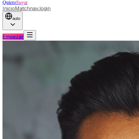
Quiero
Sugar
Inicio
Match
nav.login
auto
Empezar