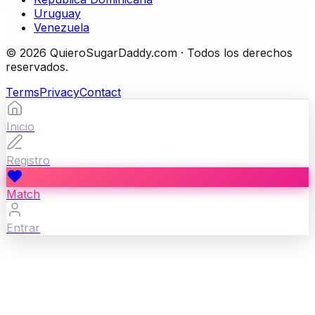
Uruguay
Venezuela
©
2026
QuieroSugarDaddy.com ·
Todos los derechos
reservados.
Terms
Privacy
Contact
Inicio
Registro
Match
Entrar