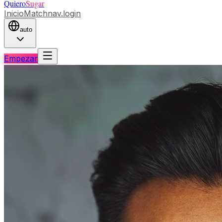
Quiero
Sugar
Inicio
Match
nav.login
auto
Empezar